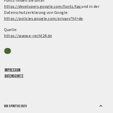
Fonts finden Sie unter
https://developers.google.com/fonts/faq
und in der
Datenschutzerklärung von Google:
https://policies.google.com/privacy?hl=de
.
Quelle:
https://www.e-recht24.de
Instagram
Impressum
Datenschutz
expand_less
Vox Spiritus 2025