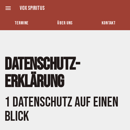
Zum
menu
Vox Spiritus
Inhalt
springen
TERMINE
ÜBER UNS
KONTAKT
Datenschutz­
erklärung
1 Datenschutz auf einen
Blick